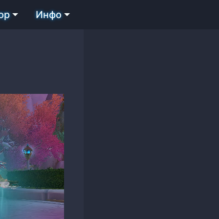
ор
Инфо