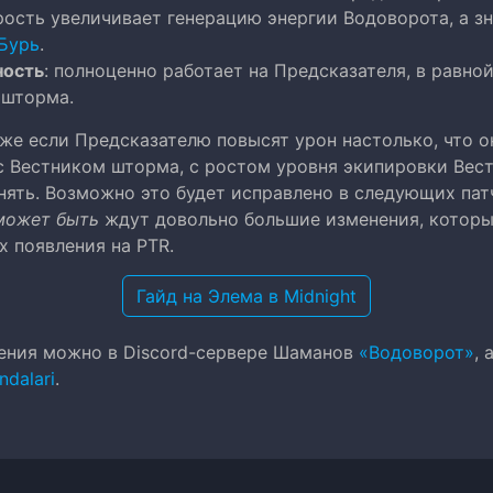
ость увеличивает генерацию энергии Водоворота, а зн
Бурь
.
ность
: полноценно работает на Предсказателя, в равной
 шторма.
аже если Предсказателю повысят урон настолько, что о
с Вестником шторма, с ростом уровня экипировки Вест
нять. Возможно это будет исправлено в следующих пат
может быть
ждут довольно большие изменения, котор
х появления на PTR.
Гайд на Элема в Midnight
ения можно в Discord-сервере Шаманов
«Водоворот»
, 
dalari
.