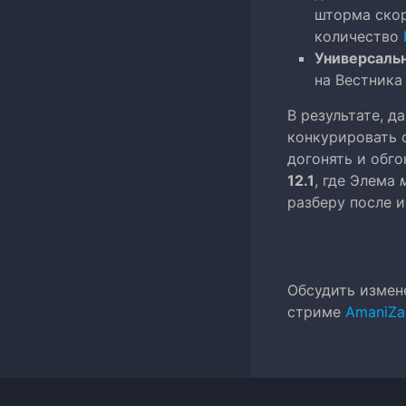
шторма скор
количество
Универсаль
на Вестника
В результате, д
конкурировать 
догонять и обго
12.1
, где Элема
разберу после и
Обсудить измен
стриме
AmaniZan