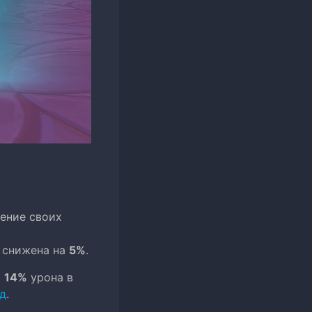
ление своих
снижена на
5%
.
и
14%
урона в
лд
.