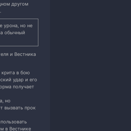
дном другом
.
 урона, но не
на обычный
еля и Вестника
 крита в бою
ский удар и его
орма получает
а, но
 вызвать прок
спользовать
м в Вестнике