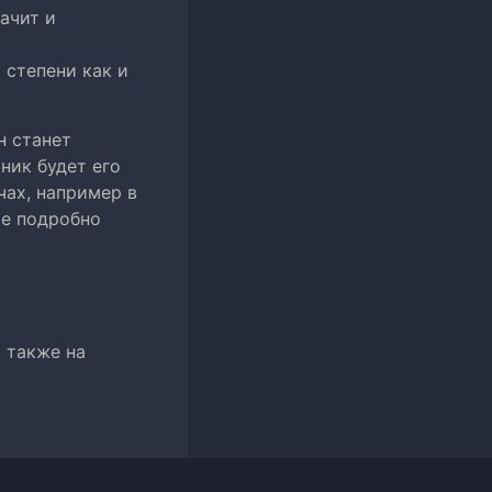
ачит и
 степени как и
н станет
ник будет его
чах, например в
ые подробно
а также на