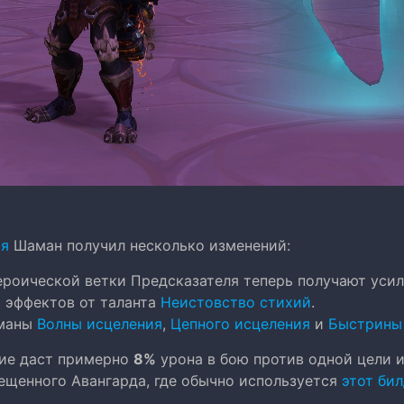
ая
Шаман получил несколько изменений:
ероической ветки Предсказателя теперь получают уси
 эффектов от таланта
Неистовство стихий
.
 маны
Волны исцеления
,
Цепного исцеления
и
Быстрины
ие даст примерно
8%
урона в бою против одной цели 
ещенного Авангарда, где обычно используется
этот би