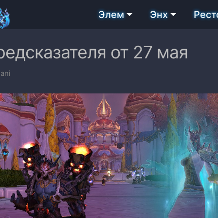
Элем
Энх
Рест
едсказателя от 27 мая
ani